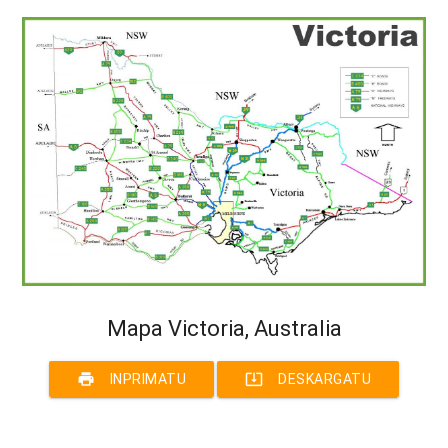
Mapa Victoria, Australia
print
system_update_alt
INPRIMATU
DESKARGATU