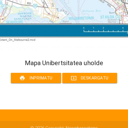
Mapa Unibertsitatea uholde
print
system_update_alt
INPRIMATU
DESKARGATU