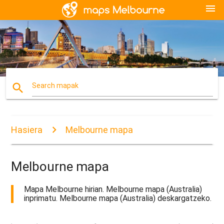
menu
search
Search mapak
Hasiera
Melbourne mapa
Melbourne mapa
Mapa Melbourne hirian. Melbourne mapa (Australia)
inprimatu. Melbourne mapa (Australia) deskargatzeko.