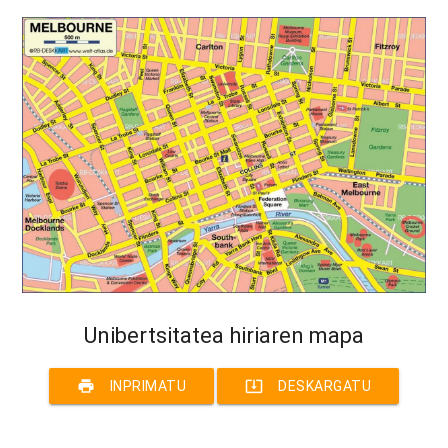
Unibertsitatea hiriaren mapa
print
system_update_alt
INPRIMATU
DESKARGATU